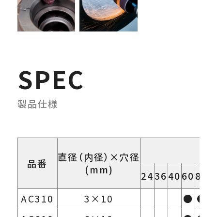
SPEC
製品仕様
直径（内径）×穴径
品番
(mm)
24
36
40
60
80
1
AC310
3×10
●
●