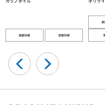
カップホイル
ポリライ
鏡
曲面研磨
底面研磨