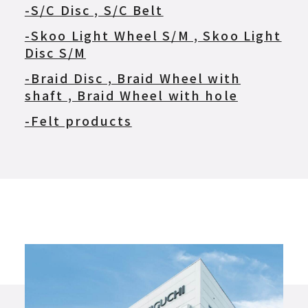
-S/C Disc , S/C Belt
-Skoo Light Wheel S/M , Skoo Light
Disc S/M
-Braid Disc , Braid Wheel with
shaft , Braid Wheel with hole
-Felt products