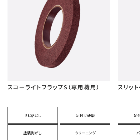
スコーライトフラップS（専用機用）
スリッ
サビ落とし
足付け研磨
足
塗装剥がし
クリーニング
バ