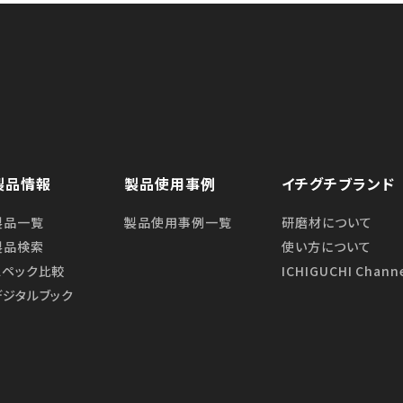
会社イチグチ
製品情報
製品使用事例
イチグチブランド
製品一覧
製品使用事例一覧
研磨材について
製品検索
使い⽅について
スペック比較
ICHIGUCHI Chann
デジタルブック